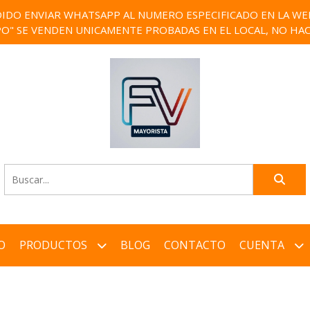
IDO ENVIAR WHATSAPP AL NUMERO ESPECIFICADO EN LA WEB)
PO" SE VENDEN UNICAMENTE PROBADAS EN EL LOCAL, NO HAC
O
PRODUCTOS
BLOG
CONTACTO
CUENTA