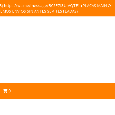
 https://wa.me/message/BCSE7I3UIVQTF1 (PLACAS MAIN O
EMOS ENVIOS SIN ANTES SER TESTEADAS)
0