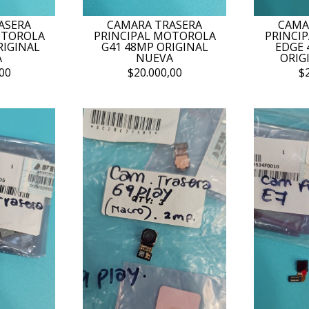
ASERA
CAMARA TRASERA
CAMA
OTOROLA
PRINCIPAL MOTOROLA
PRINCI
RIGINAL
G41 48MP ORIGINAL
EDGE 
A
NUEVA
ORIG
00
$20.000,00
$