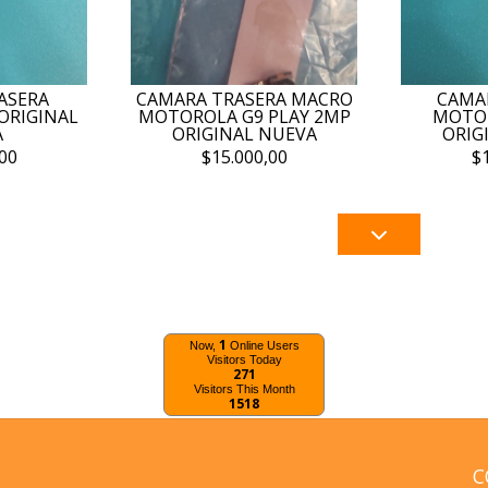
ASERA
CAMARA TRASERA MACRO
CAMA
ORIGINAL
MOTOROLA G9 PLAY 2MP
MOTOR
A
ORIGINAL NUEVA
ORIG
00
$15.000,00
$
1
Now,
Online Users
Visitors Today
271
Visitors This Month
1518
C