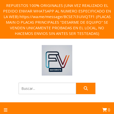
REPUESTOS 100% ORIGINALES (UNA VEZ REALIZADO EL
PEDIDO ENVIAR WHATSAPP AL NUMERO ESPECIFICADO EN
LA WEB) https://wa.me/message/BCSE7I3UIVQTF1 (PLACAS
MAIN O PLACAS PRINCIPALES "DESARME DE EQUIPO" SE
VENDEN UNICAMENTE PROBADAS EN EL LOCAL, NO
HACEMOS ENVIOS SIN ANTES SER TESTEADAS)
0