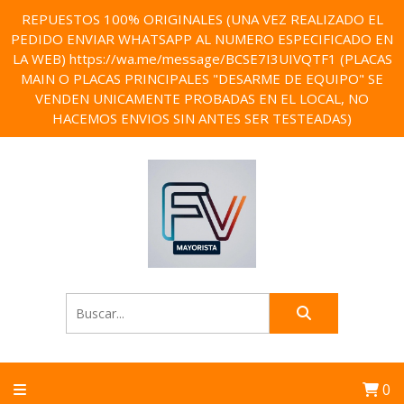
REPUESTOS 100% ORIGINALES (UNA VEZ REALIZADO EL
PEDIDO ENVIAR WHATSAPP AL NUMERO ESPECIFICADO EN
LA WEB) https://wa.me/message/BCSE7I3UIVQTF1 (PLACAS
MAIN O PLACAS PRINCIPALES "DESARME DE EQUIPO" SE
VENDEN UNICAMENTE PROBADAS EN EL LOCAL, NO
HACEMOS ENVIOS SIN ANTES SER TESTEADAS)
0