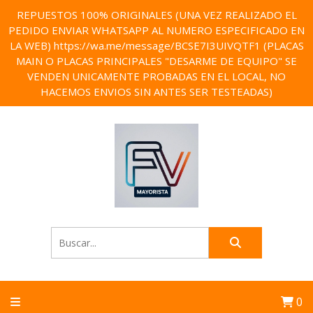
REPUESTOS 100% ORIGINALES (UNA VEZ REALIZADO EL
PEDIDO ENVIAR WHATSAPP AL NUMERO ESPECIFICADO EN
LA WEB) https://wa.me/message/BCSE7I3UIVQTF1 (PLACAS
MAIN O PLACAS PRINCIPALES "DESARME DE EQUIPO" SE
VENDEN UNICAMENTE PROBADAS EN EL LOCAL, NO
HACEMOS ENVIOS SIN ANTES SER TESTEADAS)
0