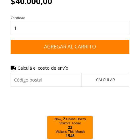
$40.000,00
Cantidad
AGREGAR AL CARRITO
Calculá el costo de envío
CALCULAR
2
Now,
Online Users
Visitors Today
23
Visitors This Month
1548