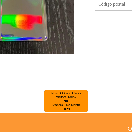
4
Now,
Online Users
Visitors Today
96
Visitors This Month
1621
C