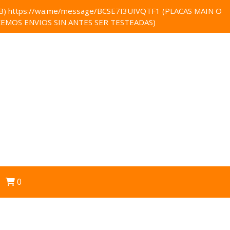
 https://wa.me/message/BCSE7I3UIVQTF1 (PLACAS MAIN O
EMOS ENVIOS SIN ANTES SER TESTEADAS)
0