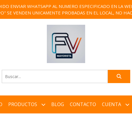
IDO ENVIAR WHATSAPP AL NUMERO ESPECIFICADO EN LA WEB)
PO" SE VENDEN UNICAMENTE PROBADAS EN EL LOCAL, NO HAC
O
PRODUCTOS
BLOG
CONTACTO
CUENTA