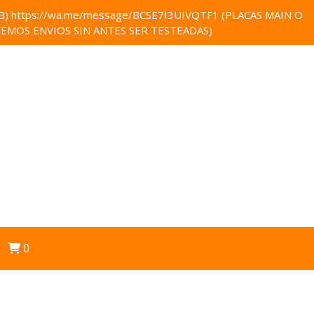
 https://wa.me/message/BCSE7I3UIVQTF1 (PLACAS MAIN O
EMOS ENVIOS SIN ANTES SER TESTEADAS)
0