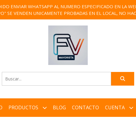
IDO ENVIAR WHATSAPP AL NUMERO ESPECIFICADO EN LA WEB)
PO" SE VENDEN UNICAMENTE PROBADAS EN EL LOCAL, NO HAC
O
PRODUCTOS
BLOG
CONTACTO
CUENTA