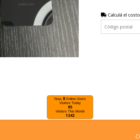
Calculá el costo
8
Now,
Online Users
Visitors Today
95
Visitors This Month
1342
C