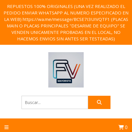
REPUESTOS 100% ORIGINALES (UNA VEZ REALIZADO EL
PEDIDO ENVIAR WHATSAPP AL NUMERO ESPECIFICADO EN
LA WEB) https://wa.me/message/BCSE7I3UIVQTF1 (PLACAS
MAIN O PLACAS PRINCIPALES "DESARME DE EQUIPO" SE
VENDEN UNICAMENTE PROBADAS EN EL LOCAL, NO
HACEMOS ENVIOS SIN ANTES SER TESTEADAS)
0