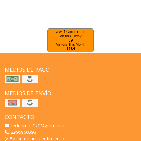
5
Now,
Online Users
Visitors Today
59
Visitors This Month
1584
MEDIOS DE PAGO
MEDIOS DE ENVÍO
CONTACTO
fedevena2020@gmail.com
2995860393
Botón de arrepentimiento