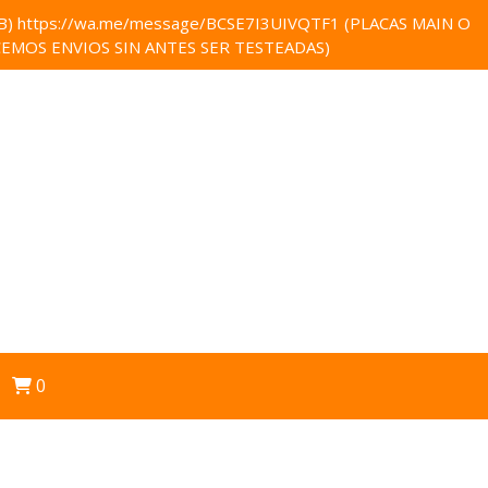
 https://wa.me/message/BCSE7I3UIVQTF1 (PLACAS MAIN O
EMOS ENVIOS SIN ANTES SER TESTEADAS)
0