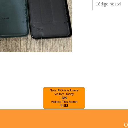
4
Now,
Online Users
Visitors Today
289
Visitors This Month
1152
C