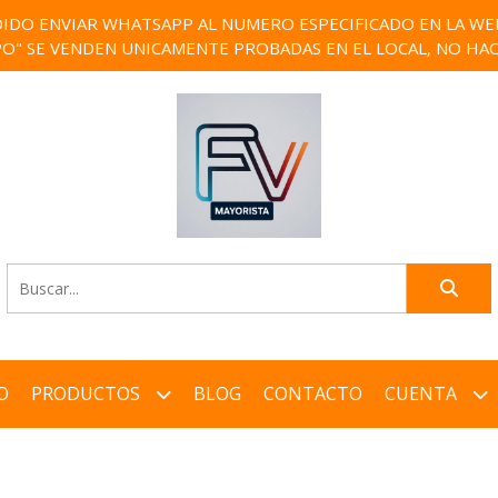
IDO ENVIAR WHATSAPP AL NUMERO ESPECIFICADO EN LA WEB)
PO" SE VENDEN UNICAMENTE PROBADAS EN EL LOCAL, NO HAC
O
PRODUCTOS
BLOG
CONTACTO
CUENTA