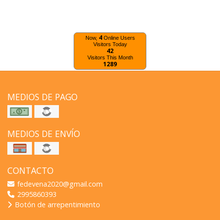
4
Now,
Online Users
Visitors Today
42
Visitors This Month
1289
MEDIOS DE PAGO
MEDIOS DE ENVÍO
CONTACTO
fedevena2020@gmail.com
2995860393
Botón de arrepentimiento