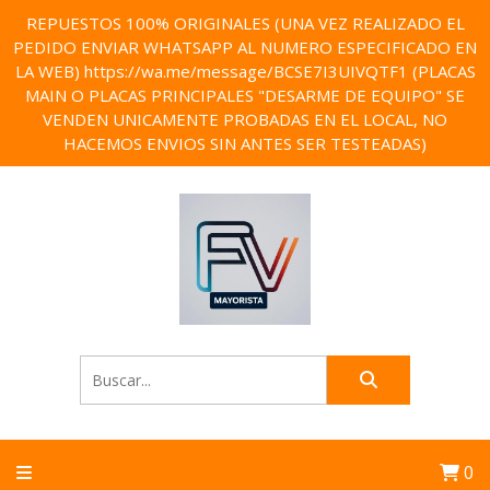
REPUESTOS 100% ORIGINALES (UNA VEZ REALIZADO EL
PEDIDO ENVIAR WHATSAPP AL NUMERO ESPECIFICADO EN
LA WEB) https://wa.me/message/BCSE7I3UIVQTF1 (PLACAS
MAIN O PLACAS PRINCIPALES "DESARME DE EQUIPO" SE
VENDEN UNICAMENTE PROBADAS EN EL LOCAL, NO
HACEMOS ENVIOS SIN ANTES SER TESTEADAS)
0