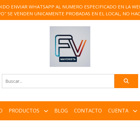
IDO ENVIAR WHATSAPP AL NUMERO ESPECIFICADO EN LA WEB)
PO" SE VENDEN UNICAMENTE PROBADAS EN EL LOCAL, NO HAC
O
PRODUCTOS
BLOG
CONTACTO
CUENTA