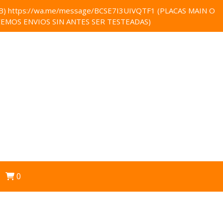
 https://wa.me/message/BCSE7I3UIVQTF1 (PLACAS MAIN O
EMOS ENVIOS SIN ANTES SER TESTEADAS)
0