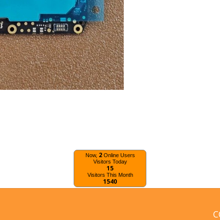
2
Now,
Online Users
Visitors Today
15
Visitors This Month
1540
C