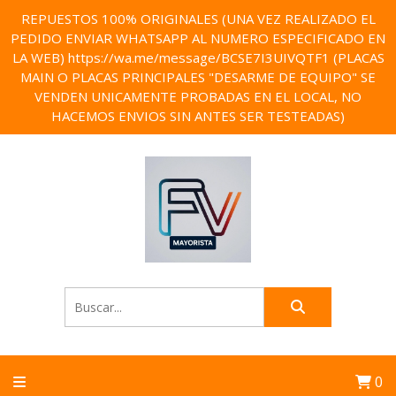
REPUESTOS 100% ORIGINALES (UNA VEZ REALIZADO EL
PEDIDO ENVIAR WHATSAPP AL NUMERO ESPECIFICADO EN
LA WEB) https://wa.me/message/BCSE7I3UIVQTF1 (PLACAS
MAIN O PLACAS PRINCIPALES "DESARME DE EQUIPO" SE
VENDEN UNICAMENTE PROBADAS EN EL LOCAL, NO
HACEMOS ENVIOS SIN ANTES SER TESTEADAS)
0