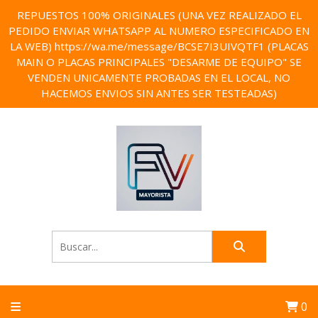
REPUESTOS 100% ORIGINALES (UNA VEZ REALIZADO EL
PEDIDO ENVIAR WHATSAPP AL NUMERO ESPECIFICADO EN
LA WEB) https://wa.me/message/BCSE7I3UIVQTF1 (PLACAS
MAIN O PLACAS PRINCIPALES "DESARME DE EQUIPO" SE
VENDEN UNICAMENTE PROBADAS EN EL LOCAL, NO
HACEMOS ENVIOS SIN ANTES SER TESTEADAS)
0