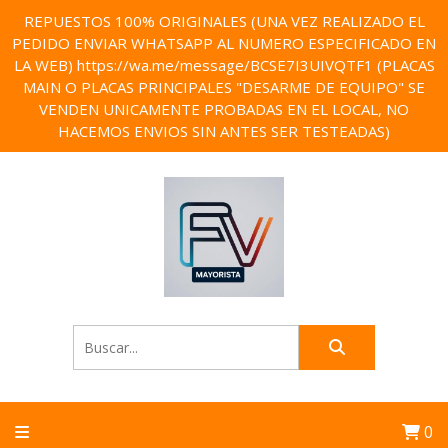
REPUESTOS 100% ORIGINALES (UNA VEZ REALIZADO EL
PEDIDO ENVIAR WHATSAPP AL NUMERO ESPECIFICADO EN
LA WEB) https://wa.me/message/BCSE7I3UIVQTF1 (PLACAS
MAIN O PLACAS PRINCIPALES "DESARME DE EQUIPO" SE
VENDEN UNICAMENTE PROBADAS EN EL LOCAL, NO
HACEMOS ENVIOS SIN ANTES SER TESTEADAS)
0