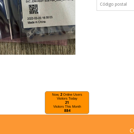
2
Now,
Online Users
Visitors Today
21
Visitors This Month
884
C