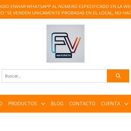
IDO ENVIAR WHATSAPP AL NUMERO ESPECIFICADO EN LA WEB)
PO" SE VENDEN UNICAMENTE PROBADAS EN EL LOCAL, NO HAC
O
PRODUCTOS
BLOG
CONTACTO
CUENTA