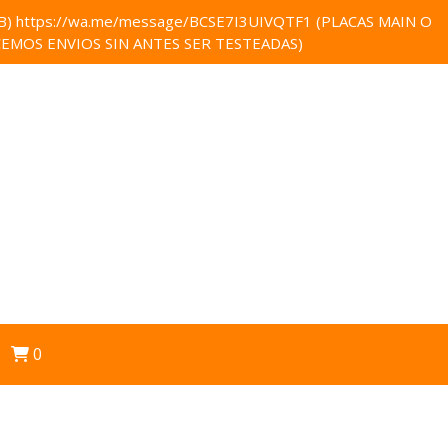
 https://wa.me/message/BCSE7I3UIVQTF1 (PLACAS MAIN O
EMOS ENVIOS SIN ANTES SER TESTEADAS)
0