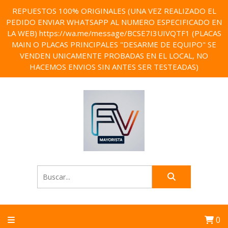
REPUESTOS 100% ORIGINALES (UNA VEZ REALIZADO EL
PEDIDO ENVIAR WHATSAPP AL NUMERO ESPECIFICADO EN
LA WEB) https://wa.me/message/BCSE7I3UIVQTF1 (PLACAS
MAIN O PLACAS PRINCIPALES "DESARME DE EQUIPO" SE
VENDEN UNICAMENTE PROBADAS EN EL LOCAL, NO
HACEMOS ENVIOS SIN ANTES SER TESTEADAS)
0