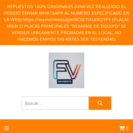
REPUESTOS 100% ORIGINALES (UNA VEZ REALIZADO EL
PEDIDO ENVIAR WHATSAPP AL NUMERO ESPECIFICADO EN
LA WEB) https://wa.me/message/BCSE7I3UIVQTF1 (PLACAS
MAIN O PLACAS PRINCIPALES "DESARME DE EQUIPO" SE
VENDEN UNICAMENTE PROBADAS EN EL LOCAL, NO
HACEMOS ENVIOS SIN ANTES SER TESTEADAS)
0