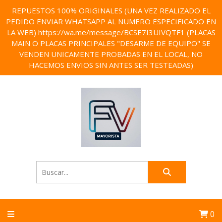
REPUESTOS 100% ORIGINALES (UNA VEZ REALIZADO EL
PEDIDO ENVIAR WHATSAPP AL NUMERO ESPECIFICADO EN
LA WEB) https://wa.me/message/BCSE7I3UIVQTF1 (PLACAS
MAIN O PLACAS PRINCIPALES "DESARME DE EQUIPO" SE
VENDEN UNICAMENTE PROBADAS EN EL LOCAL, NO
HACEMOS ENVIOS SIN ANTES SER TESTEADAS)
0