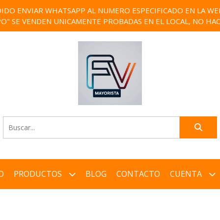
IDO ENVIAR WHATSAPP AL NUMERO ESPECIFICADO EN LA WEB)
PO" SE VENDEN UNICAMENTE PROBADAS EN EL LOCAL, NO HAC
O
PRODUCTOS
BLOG
CONTACTO
CUENTA