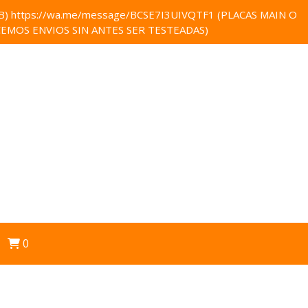
 https://wa.me/message/BCSE7I3UIVQTF1 (PLACAS MAIN O
EMOS ENVIOS SIN ANTES SER TESTEADAS)
0