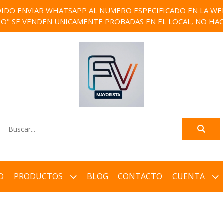
IDO ENVIAR WHATSAPP AL NUMERO ESPECIFICADO EN LA WEB)
PO" SE VENDEN UNICAMENTE PROBADAS EN EL LOCAL, NO HAC
O
PRODUCTOS
BLOG
CONTACTO
CUENTA