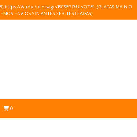
 https://wa.me/message/BCSE7I3UIVQTF1 (PLACAS MAIN O
EMOS ENVIOS SIN ANTES SER TESTEADAS)
0