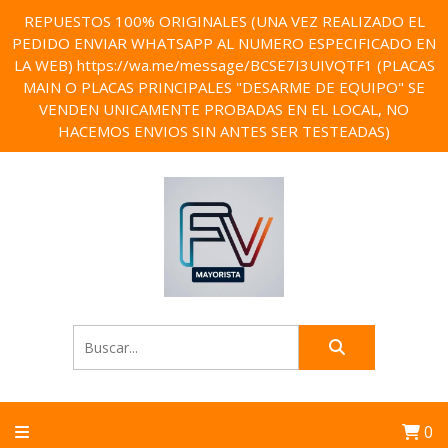
REPUESTOS 100% ORIGINALES (UNA VEZ REALIZADO EL
PEDIDO ENVIAR WHATSAPP AL NUMERO ESPECIFICADO EN
LA WEB) https://wa.me/message/BCSE7I3UIVQTF1 (PLACAS
MAIN O PLACAS PRINCIPALES "DESARME DE EQUIPO" SE
VENDEN UNICAMENTE PROBADAS EN EL LOCAL, NO
HACEMOS ENVIOS SIN ANTES SER TESTEADAS)
0