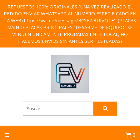
REPUESTOS 100% ORIGINALES (UNA VEZ REALIZADO EL
PEDIDO ENVIAR WHATSAPP AL NUMERO ESPECIFICADO EN
LA WEB) https://wa.me/message/BCSE7I3UIVQTF1 (PLACAS
MAIN O PLACAS PRINCIPALES "DESARME DE EQUIPO" SE
VENDEN UNICAMENTE PROBADAS EN EL LOCAL, NO
HACEMOS ENVIOS SIN ANTES SER TESTEADAS)
0