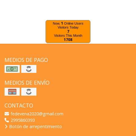
1
Now,
Online Users
Visitors Today
7
Visitors This Month
1708
MEDIOS DE PAGO
MEDIOS DE ENVÍO
CONTACTO
fedevena2020@gmail.com
2995860393
Botón de arrepentimiento