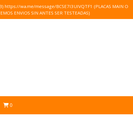
 https://wa.me/message/BCSE7I3UIVQTF1 (PLACAS MAIN O
EMOS ENVIOS SIN ANTES SER TESTEADAS)
0