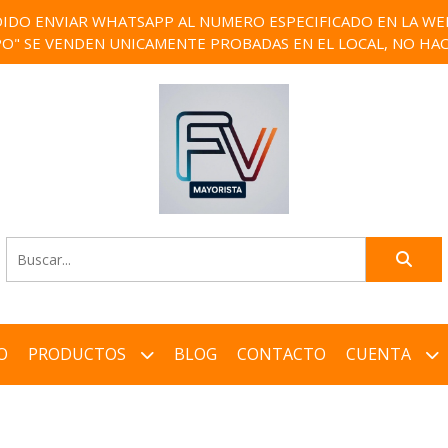
IDO ENVIAR WHATSAPP AL NUMERO ESPECIFICADO EN LA WEB)
PO" SE VENDEN UNICAMENTE PROBADAS EN EL LOCAL, NO HAC
O
PRODUCTOS
BLOG
CONTACTO
CUENTA