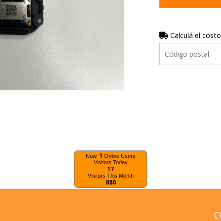
Calculá el costo
1
Now,
Online Users
Visitors Today
17
Visitors This Month
880
C