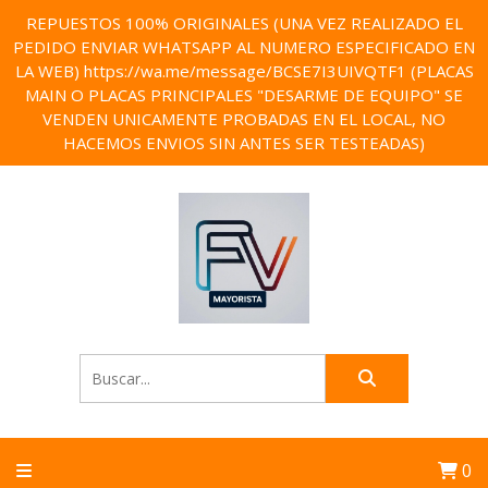
REPUESTOS 100% ORIGINALES (UNA VEZ REALIZADO EL
PEDIDO ENVIAR WHATSAPP AL NUMERO ESPECIFICADO EN
LA WEB) https://wa.me/message/BCSE7I3UIVQTF1 (PLACAS
MAIN O PLACAS PRINCIPALES "DESARME DE EQUIPO" SE
VENDEN UNICAMENTE PROBADAS EN EL LOCAL, NO
HACEMOS ENVIOS SIN ANTES SER TESTEADAS)
0