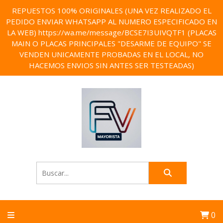
REPUESTOS 100% ORIGINALES (UNA VEZ REALIZADO EL
PEDIDO ENVIAR WHATSAPP AL NUMERO ESPECIFICADO EN
LA WEB) https://wa.me/message/BCSE7I3UIVQTF1 (PLACAS
MAIN O PLACAS PRINCIPALES "DESARME DE EQUIPO" SE
VENDEN UNICAMENTE PROBADAS EN EL LOCAL, NO
HACEMOS ENVIOS SIN ANTES SER TESTEADAS)
0