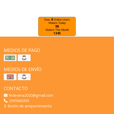
8
Now,
Online Users
Visitors Today
98
Visitors This Month
1345
MEDIOS DE PAGO
MEDIOS DE ENVÍO
CONTACTO
fedevena2020@gmail.com
2995860393
Botón de arrepentimiento