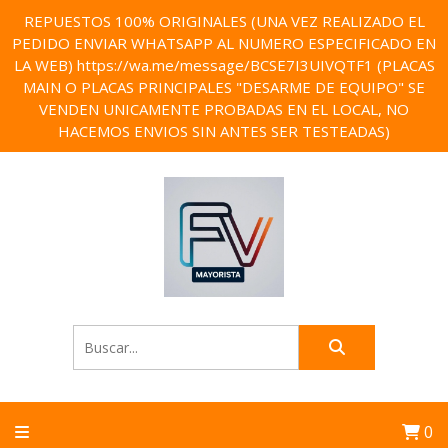
REPUESTOS 100% ORIGINALES (UNA VEZ REALIZADO EL
PEDIDO ENVIAR WHATSAPP AL NUMERO ESPECIFICADO EN
LA WEB) https://wa.me/message/BCSE7I3UIVQTF1 (PLACAS
MAIN O PLACAS PRINCIPALES "DESARME DE EQUIPO" SE
VENDEN UNICAMENTE PROBADAS EN EL LOCAL, NO
HACEMOS ENVIOS SIN ANTES SER TESTEADAS)
0