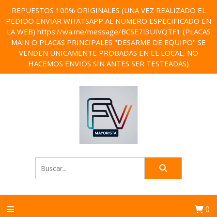
REPUESTOS 100% ORIGINALES (UNA VEZ REALIZADO EL
PEDIDO ENVIAR WHATSAPP AL NUMERO ESPECIFICADO EN
LA WEB) https://wa.me/message/BCSE7I3UIVQTF1 (PLACAS
MAIN O PLACAS PRINCIPALES "DESARME DE EQUIPO" SE
VENDEN UNICAMENTE PROBADAS EN EL LOCAL, NO
HACEMOS ENVIOS SIN ANTES SER TESTEADAS)
0