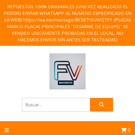
REPUESTOS 100% ORIGINALES (UNA VEZ REALIZADO EL
PEDIDO ENVIAR WHATSAPP AL NUMERO ESPECIFICADO EN
LA WEB) https://wa.me/message/BCSE7I3UIVQTF1 (PLACAS
MAIN O PLACAS PRINCIPALES "DESARME DE EQUIPO" SE
VENDEN UNICAMENTE PROBADAS EN EL LOCAL, NO
HACEMOS ENVIOS SIN ANTES SER TESTEADAS)
0