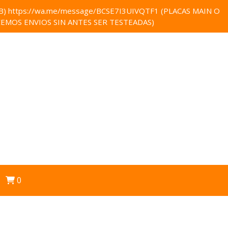
 https://wa.me/message/BCSE7I3UIVQTF1 (PLACAS MAIN O
EMOS ENVIOS SIN ANTES SER TESTEADAS)
0