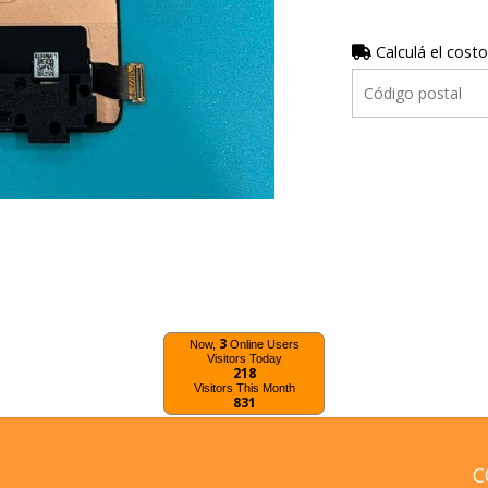
Calculá el costo
3
Now,
Online Users
Visitors Today
218
Visitors This Month
831
C