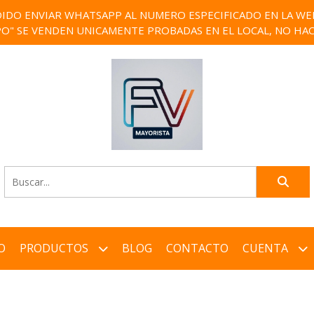
IDO ENVIAR WHATSAPP AL NUMERO ESPECIFICADO EN LA WEB)
PO" SE VENDEN UNICAMENTE PROBADAS EN EL LOCAL, NO HAC
O
PRODUCTOS
BLOG
CONTACTO
CUENTA