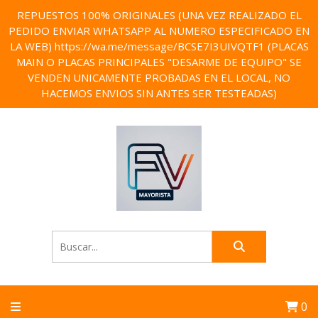
REPUESTOS 100% ORIGINALES (UNA VEZ REALIZADO EL
PEDIDO ENVIAR WHATSAPP AL NUMERO ESPECIFICADO EN
LA WEB) https://wa.me/message/BCSE7I3UIVQTF1 (PLACAS
MAIN O PLACAS PRINCIPALES "DESARME DE EQUIPO" SE
VENDEN UNICAMENTE PROBADAS EN EL LOCAL, NO
HACEMOS ENVIOS SIN ANTES SER TESTEADAS)
0