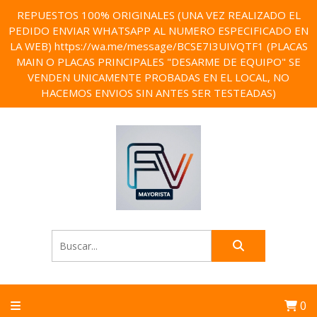
REPUESTOS 100% ORIGINALES (UNA VEZ REALIZADO EL
PEDIDO ENVIAR WHATSAPP AL NUMERO ESPECIFICADO EN
LA WEB) https://wa.me/message/BCSE7I3UIVQTF1 (PLACAS
MAIN O PLACAS PRINCIPALES "DESARME DE EQUIPO" SE
VENDEN UNICAMENTE PROBADAS EN EL LOCAL, NO
HACEMOS ENVIOS SIN ANTES SER TESTEADAS)
0