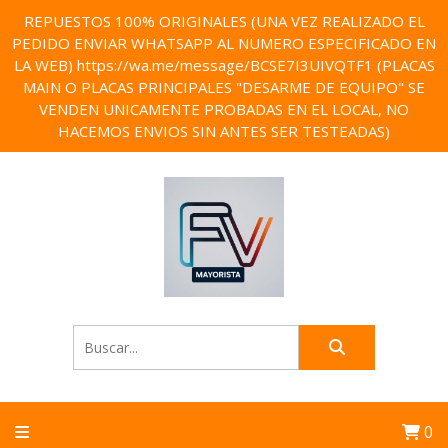
REPUESTOS 100% ORIGINALES (UNA VEZ REALIZADO EL
PEDIDO ENVIAR WHATSAPP AL NUMERO ESPECIFICADO EN
LA WEB) https://wa.me/message/BCSE7I3UIVQTF1 (PLACAS
MAIN O PLACAS PRINCIPALES "DESARME DE EQUIPO" SE
VENDEN UNICAMENTE PROBADAS EN EL LOCAL, NO
HACEMOS ENVIOS SIN ANTES SER TESTEADAS)
0