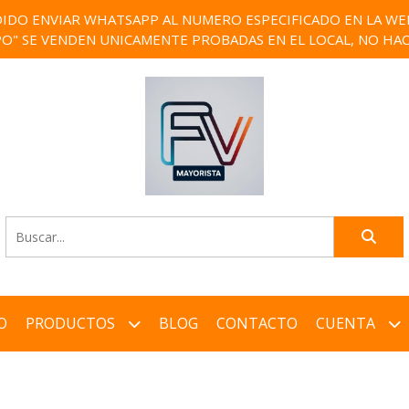
IDO ENVIAR WHATSAPP AL NUMERO ESPECIFICADO EN LA WEB)
PO" SE VENDEN UNICAMENTE PROBADAS EN EL LOCAL, NO HAC
O
PRODUCTOS
BLOG
CONTACTO
CUENTA