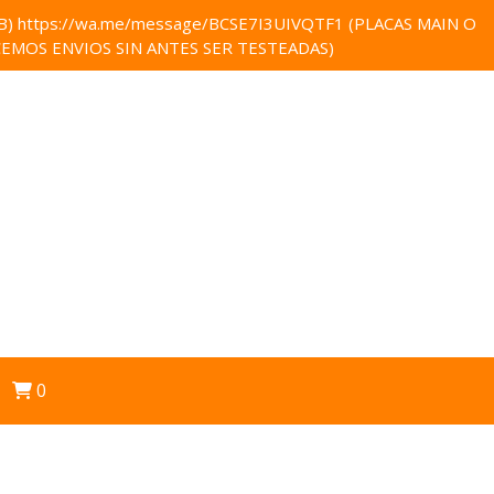
 https://wa.me/message/BCSE7I3UIVQTF1 (PLACAS MAIN O
EMOS ENVIOS SIN ANTES SER TESTEADAS)
0