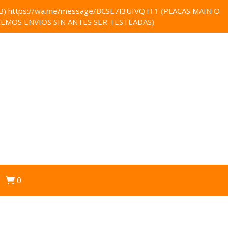
 https://wa.me/message/BCSE7I3UIVQTF1 (PLACAS MAIN O
EMOS ENVIOS SIN ANTES SER TESTEADAS)
0