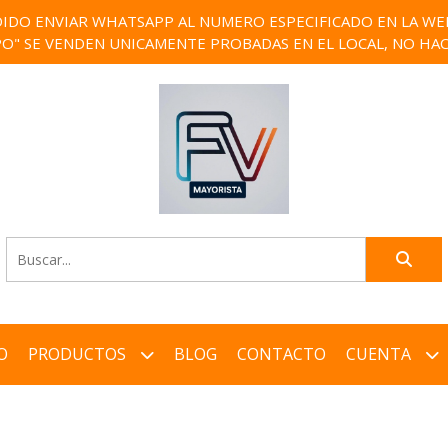
IDO ENVIAR WHATSAPP AL NUMERO ESPECIFICADO EN LA WEB)
PO" SE VENDEN UNICAMENTE PROBADAS EN EL LOCAL, NO HAC
O
PRODUCTOS
BLOG
CONTACTO
CUENTA