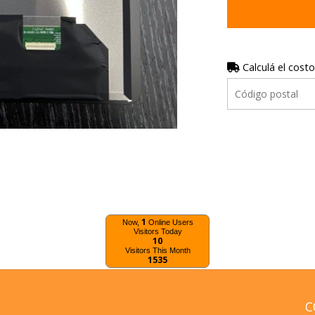
Calculá el costo
1
Now,
Online Users
Visitors Today
10
Visitors This Month
1535
C