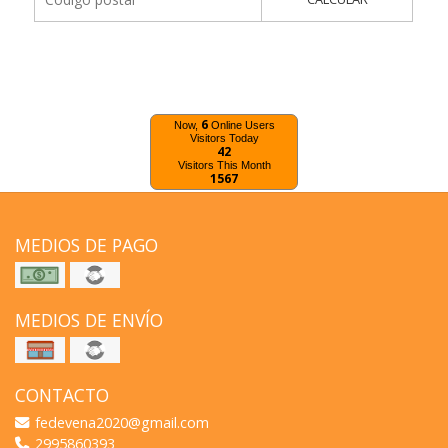
6
Now,
Online Users
Visitors Today
42
Visitors This Month
1567
MEDIOS DE PAGO
MEDIOS DE ENVÍO
CONTACTO
fedevena2020@gmail.com
2995860393