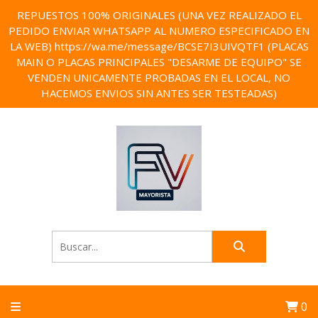
REPUESTOS 100% ORIGINALES (UNA VEZ REALIZADO EL
PEDIDO ENVIAR WHATSAPP AL NUMERO ESPECIFICADO EN
LA WEB) https://wa.me/message/BCSE7I3UIVQTF1 (PLACAS
MAIN O PLACAS PRINCIPALES "DESARME DE EQUIPO" SE
VENDEN UNICAMENTE PROBADAS EN EL LOCAL, NO
HACEMOS ENVIOS SIN ANTES SER TESTEADAS)
0