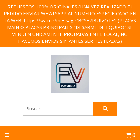
REPUESTOS 100% ORIGINALES (UNA VEZ REALIZADO EL
PEDIDO ENVIAR WHATSAPP AL NUMERO ESPECIFICADO EN
LA WEB) https://wa.me/message/BCSE7I3UIVQTF1 (PLACAS
MAIN O PLACAS PRINCIPALES "DESARME DE EQUIPO" SE
VENDEN UNICAMENTE PROBADAS EN EL LOCAL, NO
HACEMOS ENVIOS SIN ANTES SER TESTEADAS)
0