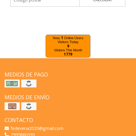
1
Now,
Online Users
Visitors Today
9
Visitors This Month
1779
MEDIOS DE PAGO
MEDIOS DE ENVÍO
CONTACTO
fedevena2020@gmail.com
2995860393