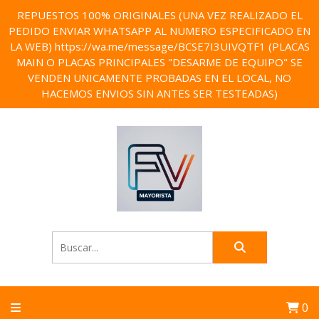
REPUESTOS 100% ORIGINALES (UNA VEZ REALIZADO EL
PEDIDO ENVIAR WHATSAPP AL NUMERO ESPECIFICADO EN
LA WEB) https://wa.me/message/BCSE7I3UIVQTF1 (PLACAS
MAIN O PLACAS PRINCIPALES "DESARME DE EQUIPO" SE
VENDEN UNICAMENTE PROBADAS EN EL LOCAL, NO
HACEMOS ENVIOS SIN ANTES SER TESTEADAS)
0