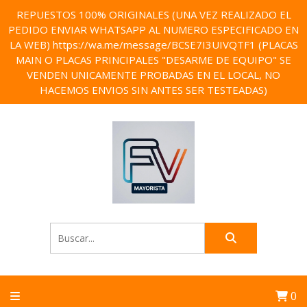
REPUESTOS 100% ORIGINALES (UNA VEZ REALIZADO EL
PEDIDO ENVIAR WHATSAPP AL NUMERO ESPECIFICADO EN
LA WEB) https://wa.me/message/BCSE7I3UIVQTF1 (PLACAS
MAIN O PLACAS PRINCIPALES "DESARME DE EQUIPO" SE
VENDEN UNICAMENTE PROBADAS EN EL LOCAL, NO
HACEMOS ENVIOS SIN ANTES SER TESTEADAS)
0