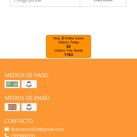
2
Now,
Online Users
Visitors Today
62
Visitors This Month
1763
MEDIOS DE PAGO
MEDIOS DE ENVÍO
CONTACTO
fedevena2020@gmail.com
2995860393