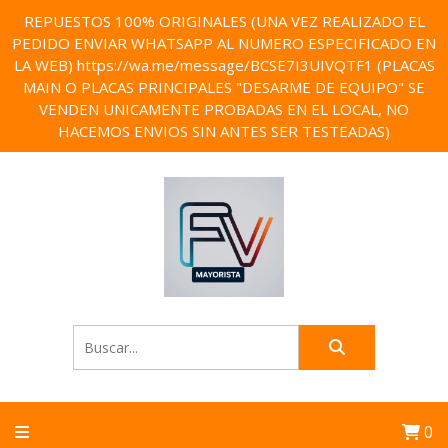
REPUESTOS 100% ORIGINALES (UNA VEZ REALIZADO EL
PEDIDO ENVIAR WHATSAPP AL NUMERO ESPECIFICADO EN
LA WEB) https://wa.me/message/BCSE7I3UIVQTF1 (PLACAS
MAIN O PLACAS PRINCIPALES "DESARME DE EQUIPO" SE
VENDEN UNICAMENTE PROBADAS EN EL LOCAL, NO
HACEMOS ENVIOS SIN ANTES SER TESTEADAS)
0