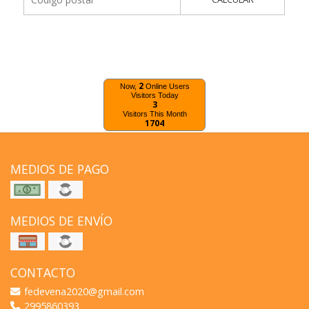
2
Now,
Online Users
Visitors Today
3
Visitors This Month
1704
MEDIOS DE PAGO
MEDIOS DE ENVÍO
CONTACTO
fedevena2020@gmail.com
2995860393