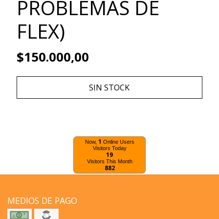
PROBLEMAS DE
FLEX)
$150.000,00
SIN STOCK
1
Now,
Online Users
Visitors Today
19
Visitors This Month
882
MEDIOS DE PAGO