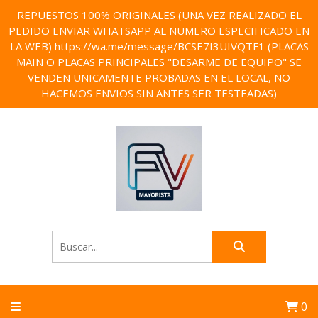
REPUESTOS 100% ORIGINALES (UNA VEZ REALIZADO EL
PEDIDO ENVIAR WHATSAPP AL NUMERO ESPECIFICADO EN
LA WEB) https://wa.me/message/BCSE7I3UIVQTF1 (PLACAS
MAIN O PLACAS PRINCIPALES "DESARME DE EQUIPO" SE
VENDEN UNICAMENTE PROBADAS EN EL LOCAL, NO
HACEMOS ENVIOS SIN ANTES SER TESTEADAS)
0