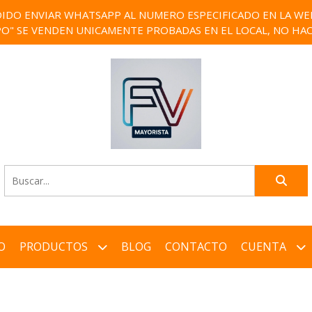
IDO ENVIAR WHATSAPP AL NUMERO ESPECIFICADO EN LA WEB)
PO" SE VENDEN UNICAMENTE PROBADAS EN EL LOCAL, NO HAC
O
PRODUCTOS
BLOG
CONTACTO
CUENTA