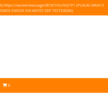
 https://wa.me/message/BCSE7I3UIVQTF1 (PLACAS MAIN O
EMOS ENVIOS SIN ANTES SER TESTEADAS)
0