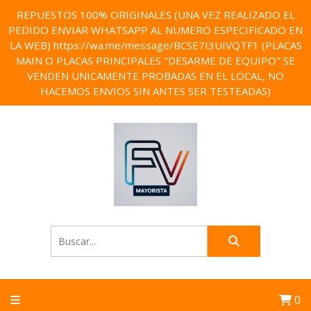
REPUESTOS 100% ORIGINALES (UNA VEZ REALIZADO EL
PEDIDO ENVIAR WHATSAPP AL NUMERO ESPECIFICADO EN
LA WEB) https://wa.me/message/BCSE7I3UIVQTF1 (PLACAS
MAIN O PLACAS PRINCIPALES "DESARME DE EQUIPO" SE
VENDEN UNICAMENTE PROBADAS EN EL LOCAL, NO
HACEMOS ENVIOS SIN ANTES SER TESTEADAS)
0