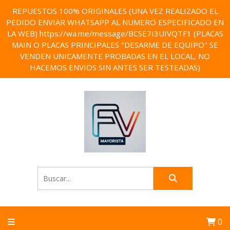
REPUESTOS 100% ORIGINALES (UNA VEZ REALIZADO EL
PEDIDO ENVIAR WHATSAPP AL NUMERO ESPECIFICADO EN
LA WEB) https://wa.me/message/BCSE7I3UIVQTF1 (PLACAS
MAIN O PLACAS PRINCIPALES "DESARME DE EQUIPO" SE
VENDEN UNICAMENTE PROBADAS EN EL LOCAL, NO
HACEMOS ENVIOS SIN ANTES SER TESTEADAS)
0