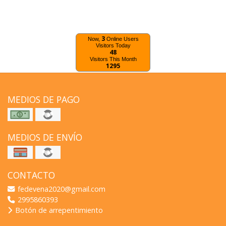
3
Now,
Online Users
Visitors Today
48
Visitors This Month
1295
MEDIOS DE PAGO
MEDIOS DE ENVÍO
CONTACTO
fedevena2020@gmail.com
2995860393
Botón de arrepentimiento