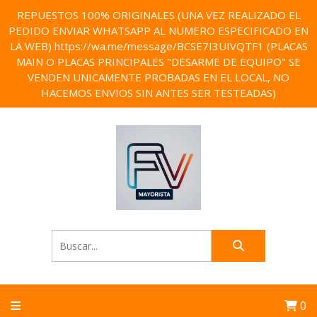
REPUESTOS 100% ORIGINALES (UNA VEZ REALIZADO EL
PEDIDO ENVIAR WHATSAPP AL NUMERO ESPECIFICADO EN
LA WEB) https://wa.me/message/BCSE7I3UIVQTF1 (PLACAS
MAIN O PLACAS PRINCIPALES "DESARME DE EQUIPO" SE
VENDEN UNICAMENTE PROBADAS EN EL LOCAL, NO
HACEMOS ENVIOS SIN ANTES SER TESTEADAS)
0