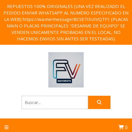
REPUESTOS 100% ORIGINALES (UNA VEZ REALIZADO EL
PEDIDO ENVIAR WHATSAPP AL NUMERO ESPECIFICADO EN
LA WEB) https://wa.me/message/BCSE7I3UIVQTF1 (PLACAS
MAIN O PLACAS PRINCIPALES "DESARME DE EQUIPO" SE
VENDEN UNICAMENTE PROBADAS EN EL LOCAL, NO
HACEMOS ENVIOS SIN ANTES SER TESTEADAS)
0