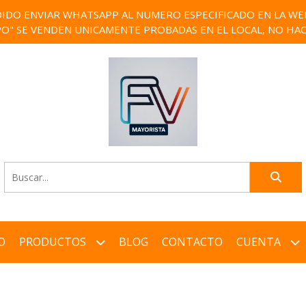
IDO ENVIAR WHATSAPP AL NUMERO ESPECIFICADO EN LA WEB)
PO" SE VENDEN UNICAMENTE PROBADAS EN EL LOCAL, NO HAC
O
PRODUCTOS
BLOG
CONTACTO
CUENTA