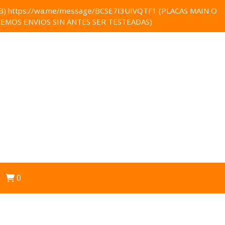
 https://wa.me/message/BCSE7I3UIVQTF1 (PLACAS MAIN O
EMOS ENVIOS SIN ANTES SER TESTEADAS)
0