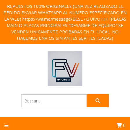
REPUESTOS 100% ORIGINALES (UNA VEZ REALIZADO EL
PEDIDO ENVIAR WHATSAPP AL NUMERO ESPECIFICADO EN
LA WEB) https://wa.me/message/BCSE7I3UIVQTF1 (PLACAS
MAIN O PLACAS PRINCIPALES "DESARME DE EQUIPO" SE
VENDEN UNICAMENTE PROBADAS EN EL LOCAL, NO
HACEMOS ENVIOS SIN ANTES SER TESTEADAS)
0