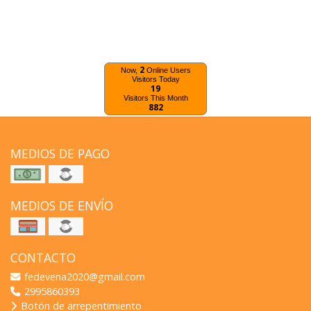
2
Now,
Online Users
Visitors Today
19
Visitors This Month
882
MEDIOS DE PAGO
MEDIOS DE ENVÍO
CONTACTO
fedevena2020@gmail.com
2995860393
Botón de arrepentimiento