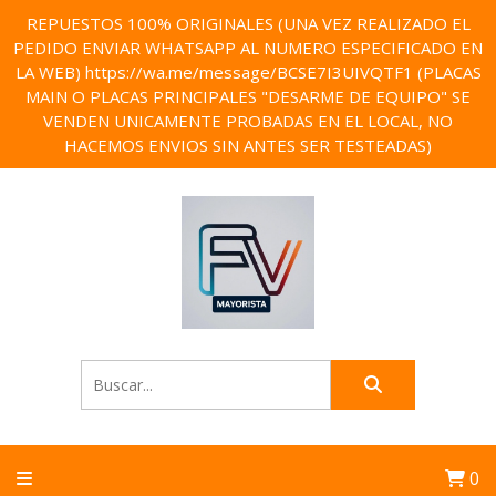
REPUESTOS 100% ORIGINALES (UNA VEZ REALIZADO EL
PEDIDO ENVIAR WHATSAPP AL NUMERO ESPECIFICADO EN
LA WEB) https://wa.me/message/BCSE7I3UIVQTF1 (PLACAS
MAIN O PLACAS PRINCIPALES "DESARME DE EQUIPO" SE
VENDEN UNICAMENTE PROBADAS EN EL LOCAL, NO
HACEMOS ENVIOS SIN ANTES SER TESTEADAS)
0