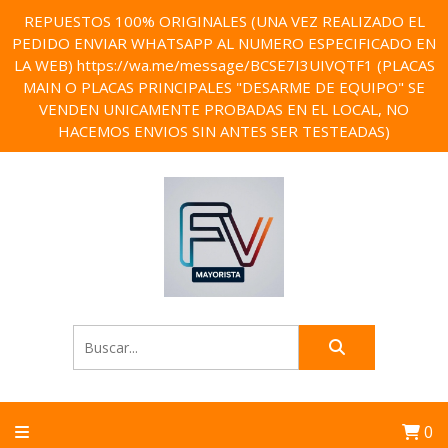
REPUESTOS 100% ORIGINALES (UNA VEZ REALIZADO EL
PEDIDO ENVIAR WHATSAPP AL NUMERO ESPECIFICADO EN
LA WEB) https://wa.me/message/BCSE7I3UIVQTF1 (PLACAS
MAIN O PLACAS PRINCIPALES "DESARME DE EQUIPO" SE
VENDEN UNICAMENTE PROBADAS EN EL LOCAL, NO
HACEMOS ENVIOS SIN ANTES SER TESTEADAS)
0