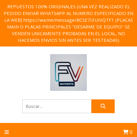
REPUESTOS 100% ORIGINALES (UNA VEZ REALIZADO EL
PEDIDO ENVIAR WHATSAPP AL NUMERO ESPECIFICADO EN
LA WEB) https://wa.me/message/BCSE7I3UIVQTF1 (PLACAS
MAIN O PLACAS PRINCIPALES "DESARME DE EQUIPO" SE
VENDEN UNICAMENTE PROBADAS EN EL LOCAL, NO
HACEMOS ENVIOS SIN ANTES SER TESTEADAS)
0