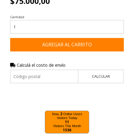
$75.000,00
Cantidad
AGREGAR AL CARRITO
Calculá el costo de envío
CALCULAR
2
Now,
Online Users
Visitors Today
11
Visitors This Month
1536