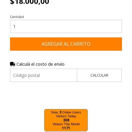
$18.000,00
Cantidad
AGREGAR AL CARRITO
Calculá el costo de envío
CALCULAR
3
Now,
Online Users
Visitors Today
308
Visitors This Month
1171