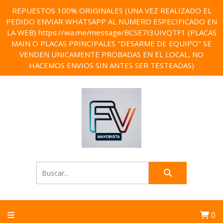
REPUESTOS 100% ORIGINALES (UNA VEZ REALIZADO EL
PEDIDO ENVIAR WHATSAPP AL NUMERO ESPECIFICADO EN
LA WEB) https://wa.me/message/BCSE7I3UIVQTF1 (PLACAS
MAIN O PLACAS PRINCIPALES "DESARME DE EQUIPO" SE
VENDEN UNICAMENTE PROBADAS EN EL LOCAL, NO
HACEMOS ENVIOS SIN ANTES SER TESTEADAS)
0